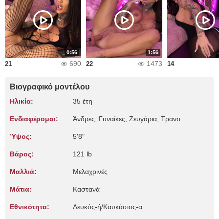
0:56
1:56
690
1473
21
22
14
Βιογραφικό μοντέλου
Ηλικία:
35 έτη
Ενδιαφέρομαι:
Άνδρες, Γυναίκες, Zευγάρια, Τρανσ
Ύψος:
5'8"
Βάρος:
121 lb
Μαλλιά:
Μελαχρινές
Μάτια:
Καστανά
Εθνικότητα:
Λευκός-ή/Καυκάσιος-α