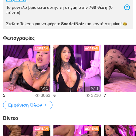
Το μοντέλο βρίσκεται αυτήν τη στιγμή στην
769 θέση
(0
πόντοι).
Στείλτε Tokens για να φέρετε
ScarletNoir
πιο κοντά στη
νίκη!
Φωτογραφίες
ΔΩΡΕΆΝ
ΔΩΡΕΆΝ
1
1
3063
3210
5
6
7
Εμφάνιση Όλων
Βίντεο
ΔΩΡΕΆΝ
ΔΩΡΕΆΝ