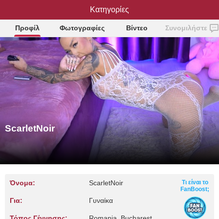
ScarletNoir
Κατηγορίες
Προφίλ
Φωτογραφίες
Βίντεο
Συνομιλήστε
ScarletNoir
Όνομα:
ScarletNoir
Τι είναι το
FanBoost;
Για:
Γυναίκα
Τόπος Γέννησης:
Romania, Bucharest