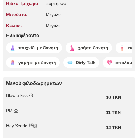
Ηβικό Τρίχωμα:
Ξυρισμένο
Μπούστο:
Μεγάλο
Κώλος:
Μεγάλο
Ενδιαφέροντα
παιχνίδι με δονητή
χρήση δονητή
εκσ
γαμήσι με δονητή
Dirty Talk
απολαμβά
Μενού φιλοδωρημάτων
Blow a kiss 😘
10 TKN
PM 📩
11 TKN
Hey Scarlet👋🏻
12 TKN